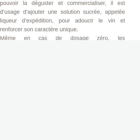
pouvoir la déguster et commercialiser, il est
d’usage d’ajouter une solution sucrée, appelée
liqueur d’expédition, pour adoucir le vin et
renforcer son caractère unique.
Même en cas de dosage zéro, les
caractéristiques aromatiques du vin continuent
d’évoluer, ne fût-ce que par la petite quantité
d’oxygène ayant pénétrée dans la bouteille lors
du dégorgement.
Ⅺ. Bouchage et muselage
Le rôle du bouchon est primordial car il est le
gardien de la qualité du vin. Le bouchage doit être
aisé et régulier afin d’assurer une parfaite
étanchéité. Le bouchon doit supporter une