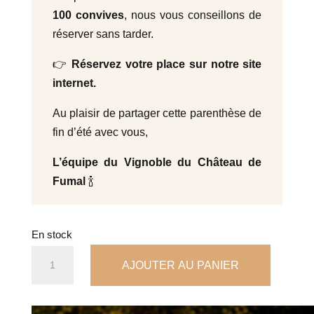
100 convives
, nous vous conseillons de
réserver sans tarder.
👉
Réservez votre place sur notre site
internet.
Au plaisir de partager cette parenthèse de
fin d’été avec vous,
L’équipe du Vignoble du Château de
Fumal
🍾
En stock
quantité
AJOUTER AU PANIER
de
Un
dîner