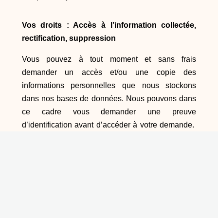
Vos droits : Accès à l’information collectée,
rectification, suppression
Vous pouvez à tout moment et sans frais
demander un accès et/ou une copie des
informations personnelles que nous stockons
dans nos bases de données. Nous pouvons dans
ce cadre vous demander une preuve
d’identification avant d’accéder à votre demande.
Vous avez également le droit de demander de
corriger vos Données ou de les supprimer de nos
fichiers si cela ne rend pas impossible l’exécution
des services de Château de Fumal.
Vous pouvez en toute hypothèse à tout moment
vous opposer au traitement de vos Données